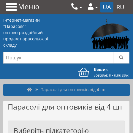
Меню
UA
RU
Інтернет-магазин
"Парасоля"
оптово-роздрібний
продаж парасольок зі
складу
Кошик
Товарів: 0 - 0.00 грн.
Парасолі для оптовиків від 4 шт
Парасолі для оптовиків від 4 шт
Виберіть підкатегорію