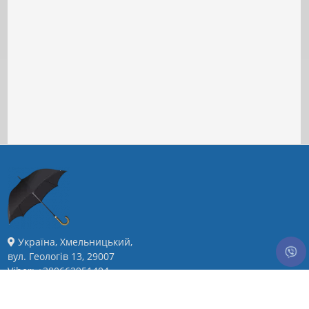
Україна, Хмельницький,
вул. Геологів 13, 29007
Viber: +380662951404
E-Mail: pzontom@gmail.com