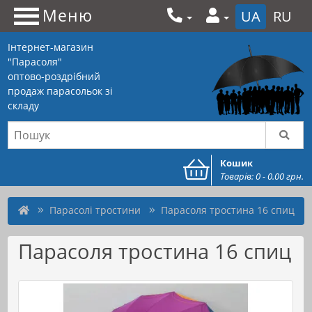
Меню
UA
RU
Інтернет-магазин
"Парасоля"
оптово-роздрібний
продаж парасольок зі
складу
Кошик
Товарів: 0 - 0.00 грн.
Парасолі тростини
Парасоля тростина 16 спиц
Парасоля тростина 16 спиц