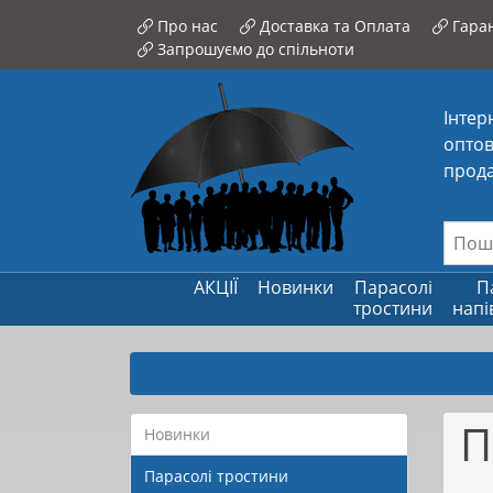
Про нас
Доставка та Оплата
Гаран
Запрошуємо до спільноти
Інтер
оптов
прода
АКЦІЇ
Новинки
Парасолі
П
тростини
напі
П
Новинки
Парасолі тростини