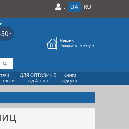
UA
RU
ми
-50
Кошик
Товарів: 0 - 0.00 грн.
тячі
ДЛЯ ОПТОВИКІВ
Книга
сольки
від 4-х шт
відгуків
пиц