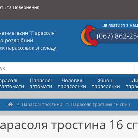
тії та Повернення
Зв'язатися з на
нет-магазин "Парасоля"
(067) 862-25
о-роздрібний
ж парасольок зі складу
арасолі
Парасолі
Чоловічі
Жіночі
Ди
вавтомати
автомати
парасольки
парасольки
пара
Парасолі тростини
Парасоля тростина 16 спиц
арасоля тростина 16 с