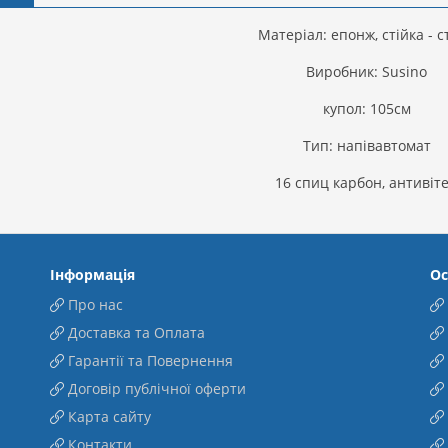
Матеріал: епонж, стійка - с
Виробник: Susino
купол: 105см
Тип: напівавтомат
16 спиц карбон, антивіте
Інформація
Ос
Про нас
Доставка та Оплата
Гарантії та Повернення
Договір публічної оферти
Карта сайту
Контакти