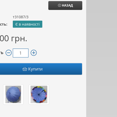
НАЗАД
т31087/3
сть:
Є в наявності
00 грн.
ть
Купити