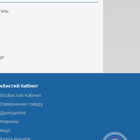
таль
р!
обистий Кабінет
Особистий Кабінет
Повернення товару
Дропшипінг
Новинки
Акції
Книга відгуків