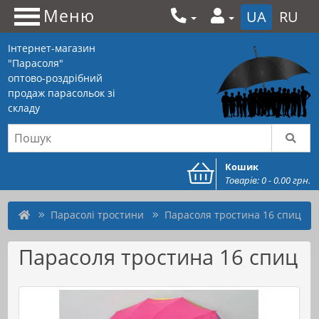
Меню
UA
RU
Інтернет-магазин
"Парасоля"
оптово-роздрібний
продаж парасольок зі
складу
Кошик
Товарів: 0 - 0.00 грн.
Парасолі тростини
Парасоля тростина 16 спиц
Парасоля тростина 16 спиц