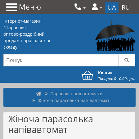
Меню
UA
RU
Інтернет-магазин
"Парасоля"
оптово-роздрібний
продаж парасольок зі
складу
Кошик
Товарів: 0 - 0.00 грн.
Парасолі напівавтомати
Жіноча парасолька напівавтомат
Жіноча парасолька
напівавтомат