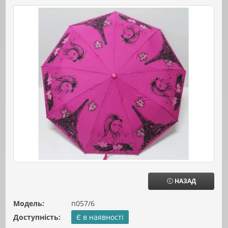
НАЗАД
Модель:
п057/6
Доступність:
Є в наявності