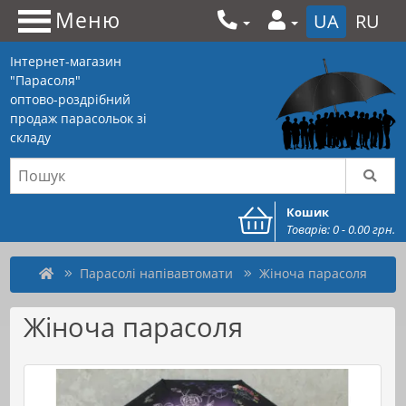
Меню
UA
RU
Інтернет-магазин
"Парасоля"
оптово-роздрібний
продаж парасольок зі
складу
Кошик
Товарів: 0 - 0.00 грн.
Парасолі напівавтомати
Жіноча парасоля
Жіноча парасоля