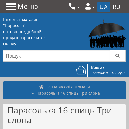
Меню
UA
RU
Інтернет-магазин
"Парасоля"
оптово-роздрібний
продаж парасольок зі
складу
Кошик
Товарів: 0 - 0.00 грн.
Парасолі автомати
Парасолька 16 спиць Три слона
Парасолька 16 спиць Три
слона