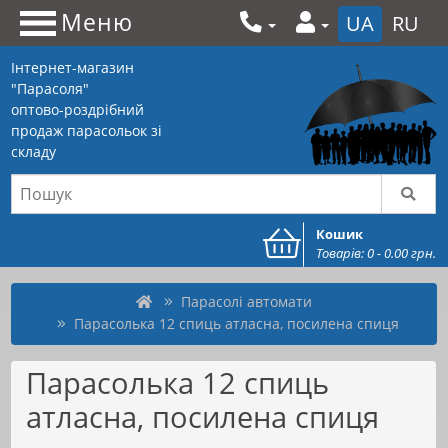
Меню
UA
RU
Інтернет-магазин
"Парасоля"
оптово-роздрібний
продаж парасольок зі
складу
Кошик
Товарів: 0 - 0.00 грн.
Парасолі автомати
Парасолька 12 спиць атласна, посилена спиця
Парасолька 12 спиць
атласна, посилена спиця