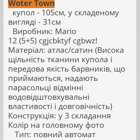
Woter Town
купол - 105см, у складеному
вигляді - 31см
Виробник: Mario
12 (5+5) сgjcbktyf cgbwz!
Матеріал: атлас/сатин (Висока
щільність тканини купола і
передова якість барвників, що
приймаються, надають
парасольці відмінні
водовідштовхувальні
властивості і довговічність)
Конструкція: у 3 складання
Колір на головному фото
Тип: повний автомат