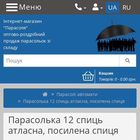
Меню
UA
RU
Інтернет-магазин
"Парасоля"
оптово-роздрібний
продаж парасольок зі
складу
Кошик
Товарів: 0 - 0.00 грн.
Парасолі автомати
Парасолька 12 спиць атласна, посилена спиця
Парасолька 12 спиць
атласна, посилена спиця