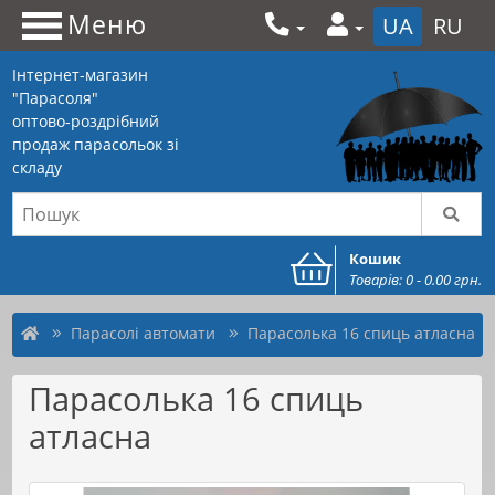
Меню
UA
RU
Інтернет-магазин
"Парасоля"
оптово-роздрібний
продаж парасольок зі
складу
Кошик
Товарів: 0 - 0.00 грн.
Парасолі автомати
Парасолька 16 спиць атласна
Парасолька 16 спиць
атласна