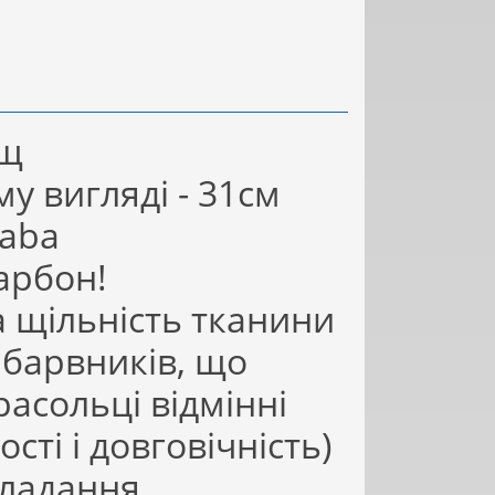
ощ
у вигляді - 31см
aba
карбон!
а щільність тканини
 барвників, що
асольці відмінні
ті і довговічність)
кладання