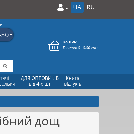
UA
RU
ми
-50
Кошик
Товарів: 0 - 0.00 грн.
тячі
ДЛЯ ОПТОВИКІВ
Книга
сольки
від 4-х шт
відгуків
рібний дощ