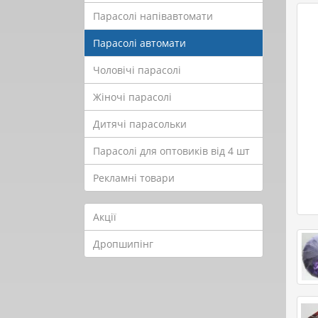
Парасолі напівавтомати
Парасолі автомати
Чоловічі парасолі
Жіночі парасолі
Дитячі парасольки
Парасолі для оптовиків від 4 шт
Рекламні товари
Акції
Дропшипінг