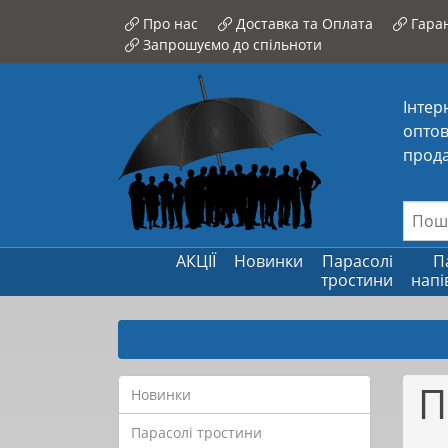
Про нас
Доставка та Оплата
Гаран
Запрошуємо до спільноти
Інтер
оптов
прода
АКЦІЇ
Новинки
Парасолі
П
тростини
напі
П
Новинки
Парасолі тростини