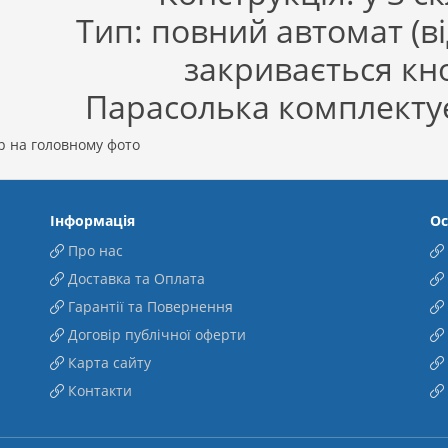
Тип: повний автомат (ві
закривається кн
Парасолька комплектує
р на головному фото
Інформація
Ос
Про нас
Доставка та Оплата
Гарантії та Повернення
Договір публічної оферти
Карта сайту
Контакти