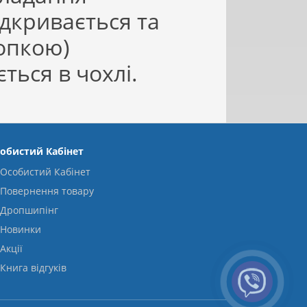
дкривається та
опкою)
ться в чохлі.
обистий Кабінет
Особистий Кабінет
Повернення товару
Дропшипінг
Новинки
Акції
Книга відгуків