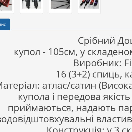
пис
Срібний Д
купол - 105см, у складеном
Виробник: Fi
16 (3+2) спиць, 
атеріал: атлас/сатин (Висок
купола і передова якість
приймаються, надають пар
водовідштовхувальні властивос
Конструкція: у 3 с