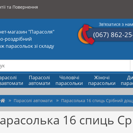
тії та Повернення
Зв'язатися з на
нет-магазин "Парасоля"
(067) 862-25
о-роздрібний
ж парасольок зі складу
арасолі
Парасолі
Чоловічі
Жіночі
Ди
вавтомати
автомати
парасольки
парасольки
пара
Парасолі автомати
Парасолька 16 спиць Срібний дощ
арасолька 16 спиць С