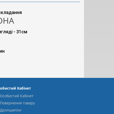
складання
ОНА
игляді - 31см
ин
обистий Кабінет
Особистий Кабінет
Повернення товару
Дропшипінг