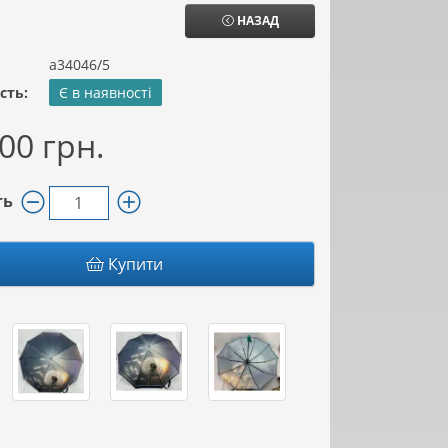
НАЗАД
а34046/5
сть:
Є в наявності
00 грн.
ть
Купити