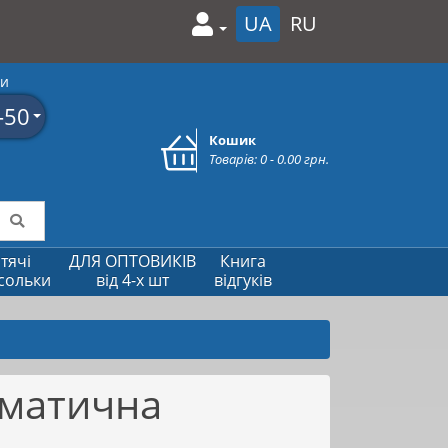
UA
RU
ми
-50
Кошик
Товарів: 0 - 0.00 грн.
тячі
ДЛЯ ОПТОВИКІВ
Книга
сольки
від 4-х шт
відгуків
оматична