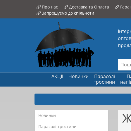
Про нас
Доставка та Оплата
Гаран
Запрошуємо до спільноти
Інтер
оптов
прода
АКЦІЇ
Новинки
Парасолі
П
тростини
напі
Ж
Новинки
Парасолі тростини