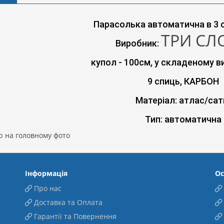
Парасолька автоматична в 3 
ТРИ СЛ
Виробник: 
купол - 100см, у складеному в
9 спиць, КАРБОН
Матеріал: атлас/сат
Тип: автоматична
р на головному фото
Інформація
Ос
Про нас
Доставка та Оплата
Гарантії та Повернення