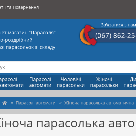
тії та Повернення
Зв'язатися з на
нет-магазин "Парасоля"
(067) 862-25
о-роздрібний
ж парасольок зі складу
арасолі
Парасолі
Чоловічі
Жіночі
Ди
вавтомати
автомати
парасольки
парасольки
пара
Парасолі автомати
Жіноча парасолька автоматична
іноча парасолька авт