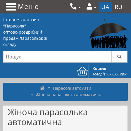
Меню
UA
RU
Інтернет-магазин
"Парасоля"
оптово-роздрібний
продаж парасольок зі
складу
Кошик
Товарів: 0 - 0.00 грн.
Парасолі автомати
Жіноча парасолька автоматична
Жіноча парасолька
автоматична