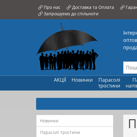
Про нас
Доставка та Оплата
Гаран
Запрошуємо до спільноти
Інтер
оптов
прода
АКЦІЇ
Новинки
Парасолі
П
тростини
напі
П
Новинки
Парасолі тростини