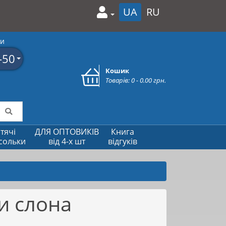
UA
RU
ми
-50
Кошик
Товарів: 0 - 0.00 грн.
тячі
ДЛЯ ОПТОВИКІВ
Книга
сольки
від 4-х шт
відгуків
и слона