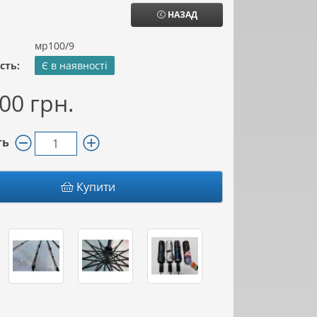
НАЗАД
мр100/9
сть:
Є в наявності
00 грн.
ть
Купити