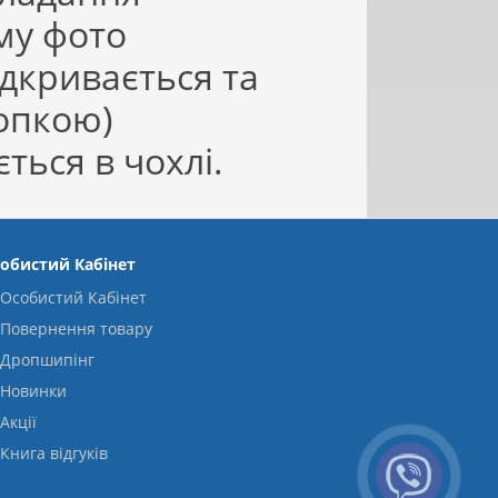
му фото
дкривається та
опкою)
ться в чохлі.
обистий Кабінет
Особистий Кабінет
Повернення товару
Дропшипінг
Новинки
Акції
Книга відгуків