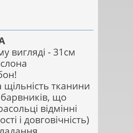
А
у вигляді - 31см
 слона
бон!
а щільність тканини
 барвників, що
асольці відмінні
ті і довговічність)
кладання