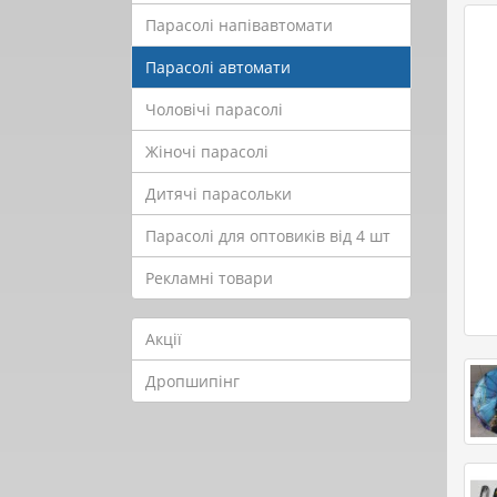
Парасолі напівавтомати
Парасолі автомати
Чоловічі парасолі
Жіночі парасолі
Дитячі парасольки
Парасолі для оптовиків від 4 шт
Рекламні товари
Акції
Дропшипінг