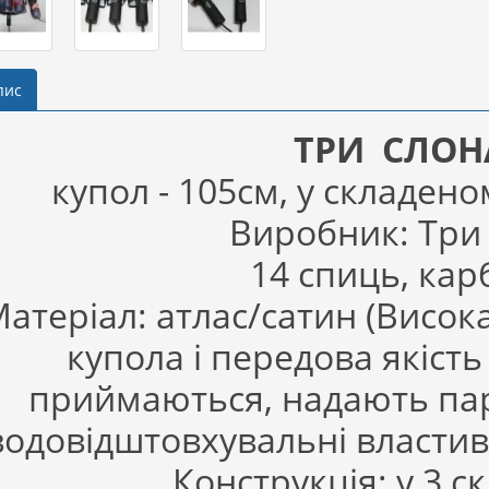
пис
ТРИ СЛОН
купол - 105см, у складеном
Виробник: Три
14 спиць, кар
атеріал: атлас/сатин (Висок
купола і передова якість
приймаються, надають пар
водовідштовхувальні властивос
Конструкція: у 3 с