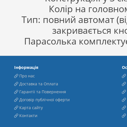
Колір на головно
Тип: повний автомат (ві
закривається кн
Парасолька комплектує
Інформація
Ос
Про нас
Доставка та Оплата
Гарантії та Повернення
Договір публічної оферти
Карта сайту
Контакти