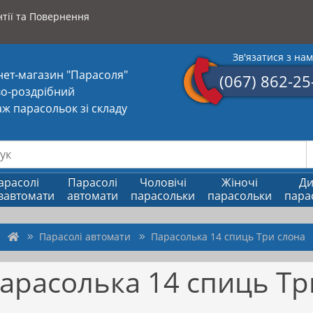
тії та Повернення
Зв'язатися з на
нет-магазин "Парасоля"
(067) 862-25
о-роздрібний
ж парасольок зі складу
арасолі
Парасолі
Чоловічі
Жіночі
Ди
вавтомати
автомати
парасольки
парасольки
пара
Парасолі автомати
Парасолька 14 спиць Три слона
арасолька 14 спиць Тр