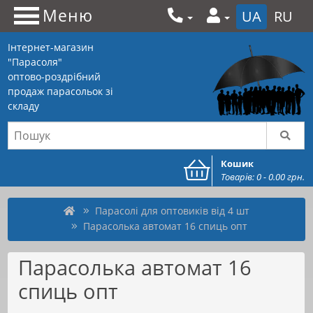
Меню
UA
RU
Інтернет-магазин
"Парасоля"
оптово-роздрібний
продаж парасольок зі
складу
Кошик
Товарів: 0 - 0.00 грн.
Парасолі для оптовиків від 4 шт
Парасолька автомат 16 спиць опт
Парасолька автомат 16
спиць опт