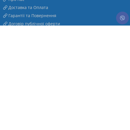
Доставка та Оплата
Гарантії та Повернення
Договір публічної оферти
Карта сайту
Контакти
Особистий Кабінет
Особистий Кабінет
Повернення товару
Дропшипінг
Новинки
Акції
Книга відгуків
Интернет-магазин «Под зонтом» © 2026