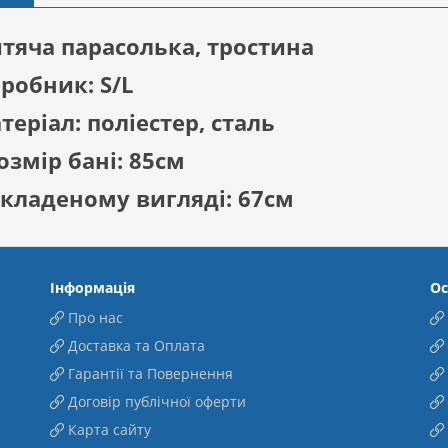
тяча парасолька, тростина
робник: S/L
теріал: поліестер, сталь
змір бані: 85см
складеному вигляді: 67см
Інформація
Ос
Про нас
Доставка та Оплата
Гарантії та Повернення
Договір публічної оферти
Карта сайту