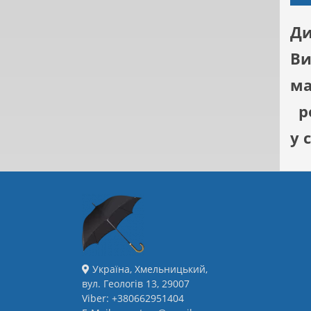
Ди
Ви
ма
ро
у 
Україна, Хмельницький,
вул. Геологів 13, 29007
Viber: +380662951404