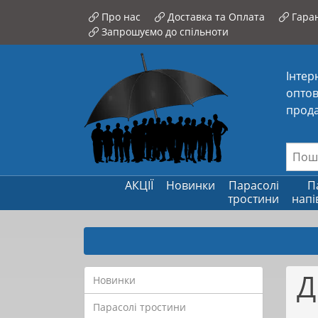
Про нас
Доставка та Оплата
Гаран
Запрошуємо до спільноти
Інтер
оптов
прода
АКЦІЇ
Новинки
Парасолі
П
тростини
напі
Д
Новинки
Парасолі тростини