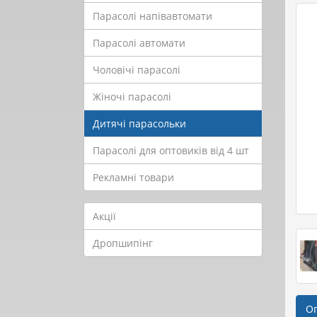
Парасолі напівавтомати
Парасолі автомати
Чоловічі парасолі
Жіночі парасолі
Дитячі парасольки
Парасолі для оптовиків від 4 шт
Рекламні товари
Акції
Дропшипінг
О