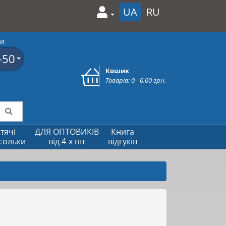
UA
RU
ми
-50
Кошик
Товарів: 0 - 0.00 грн.
тячі
ДЛЯ ОПТОВИКІВ
Книга
сольки
від 4-х шт
відгуків