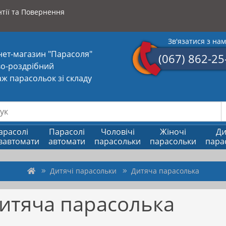
тії та Повернення
Зв'язатися з на
нет-магазин "Парасоля"
(067) 862-25
о-роздрібний
ж парасольок зі складу
арасолі
Парасолі
Чоловічі
Жіночі
Ди
вавтомати
автомати
парасольки
парасольки
пара
Дитячі парасольки
Дитяча парасолька
итяча парасолька