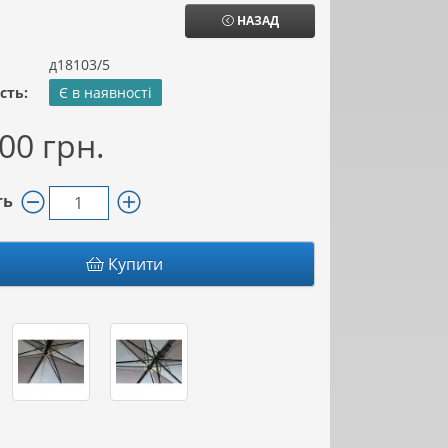
НАЗАД
д18103/5
сть:
Є в наявності
00 грн.
ть
Купити