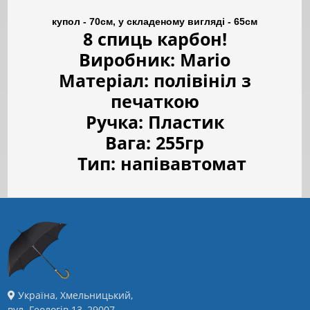
купол - 70см, у складеному вигляді - 65см
8 спиць карбон!
Виробник: Mario
Матеріал: полівініл з
печаткою
Ручка: Пластик
Вага: 255гр
Тип: напівавтомат
Україна, Хмельницький,
вул. Геологів 13, 29007