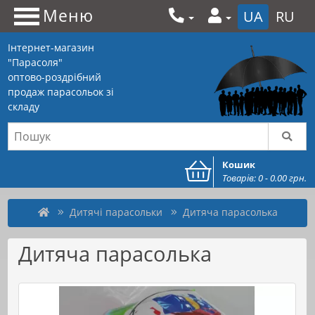
Меню
UA
RU
Інтернет-магазин
"Парасоля"
оптово-роздрібний
продаж парасольок зі
складу
Кошик
Товарів: 0 - 0.00 грн.
Дитячі парасольки
Дитяча парасолька
Дитяча парасолька