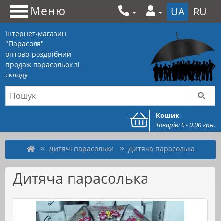
Меню
UA
RU
Інтернет-магазин
"Парасоля"
оптово-роздрібний
продаж парасольок зі
складу
Кошик
Товарів: 0 - 0.00 грн.
Дитячі парасольки
Дитяча парасолька
Дитяча парасолька