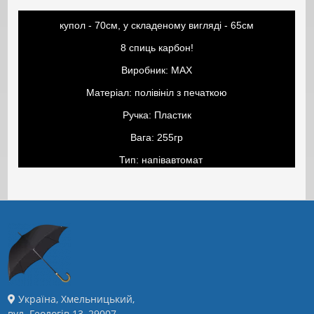
купол - 70см, у складеному вигляді - 65см
8 спиць карбон!
Виробник: MAX
Матеріал: полівініл з печаткою
Ручка: Пластик
Вага: 255гр
Тип: напівавтомат
Україна, Хмельницький,
вул. Геологів 13, 29007