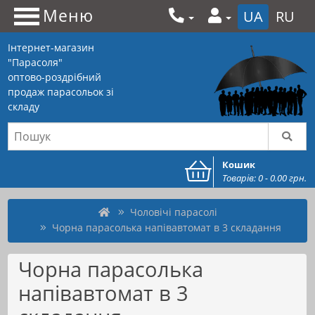
Меню
UA
RU
Інтернет-магазин
"Парасоля"
оптово-роздрібний
продаж парасольок зі
складу
Кошик
Товарів: 0 - 0.00 грн.
Чоловічі парасолі
Чорна парасолька напівавтомат в 3 складання
Чорна парасолька
напівавтомат в 3