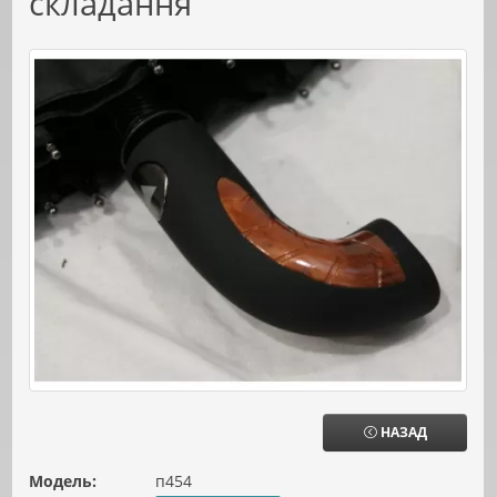
складання
НАЗАД
Модель:
п454