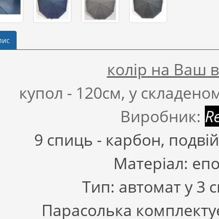
пис
колір на Ваш 
купол - 120см, у складеном
Виробник:
R
9 спиць - карбон, подвій
Матеріал: еп
Тип: автомат у 3 
Парасолька комплектує