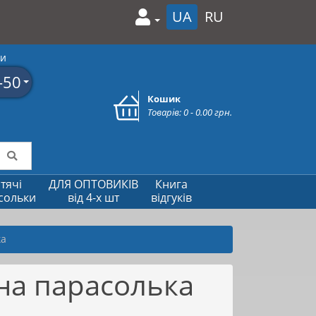
UA
RU
ми
-50
Кошик
Товарів: 0 - 0.00 грн.
тячі
ДЛЯ ОПТОВИКІВ
Книга
сольки
від 4-х шт
відгуків
ка
на парасолька