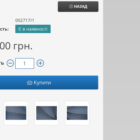
НАЗАД
002717/1
сть:
Є в наявності
00 грн.
ть
Купити