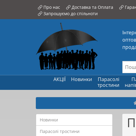
Про нас
Доставка та Оплата
Гаран
Запрошуємо до спільноти
Інтер
оптов
прода
АКЦІЇ
Новинки
Парасолі
П
тростини
напі
П
Новинки
Парасолі тростини