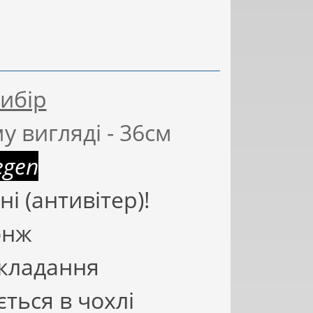
вибір
у вигляді - 36см
egen
ні (антивітер)!
онж
складання
ться в чохлі