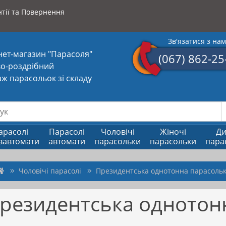
тії та Повернення
Зв'язатися з на
нет-магазин "Парасоля"
(067) 862-25
о-роздрібний
ж парасольок зі складу
арасолі
Парасолі
Чоловічі
Жіночі
Ди
вавтомати
автомати
парасольки
парасольки
пара
Чоловічі парасолі
Президентська однотонна парасоль
резидентська однотон