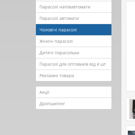
Парасолі напівавтомати
Парасолі автомати
Чоловічі парасолі
Жіночі парасолі
Дитячі парасольки
Парасолі для оптовиків від 4 шт
Рекламні товари
Акції
Дропшипінг