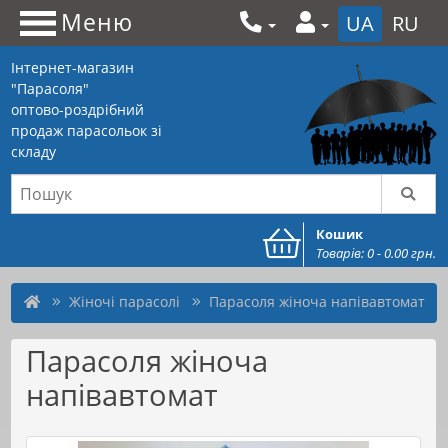
Меню
UA
RU
Інтернет-магазин
"Парасоля"
оптово-роздрібний
продаж парасольок зі
складу
Кошик
Товарів: 0 - 0.00 грн.
Жіночі парасолі
Парасоля жіноча напівавтомат
Парасоля жіноча
напівавтомат