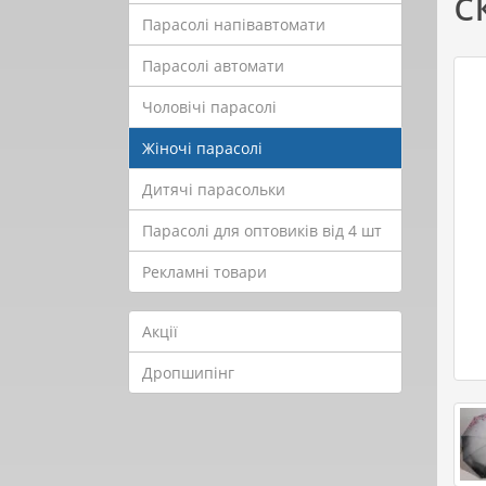
с
Парасолі напівавтомати
Парасолі автомати
Чоловічі парасолі
Жіночі парасолі
Дитячі парасольки
Парасолі для оптовиків від 4 шт
Рекламні товари
Акції
Дропшипінг