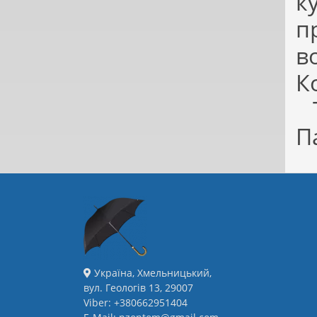
к
п
в
К
Т
П
Україна, Хмельницький,
вул. Геологів 13, 29007
Viber: +380662951404