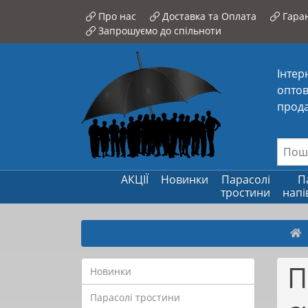
Про нас
Доставка та Оплата
Гаран
Запрошуємо до спільноти
Інтер
оптов
прода
АКЦІЇ
Новинки
Парасолі
П
тростини
напі
П
Новинки
Парасолі тростини