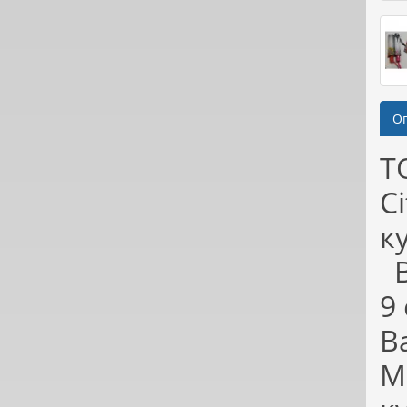
О
T
Ci
к
В
9
В
М