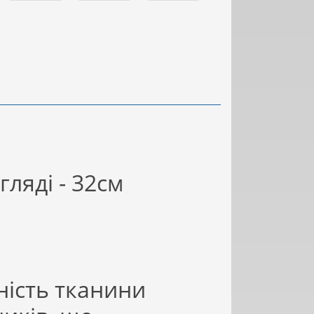
гляді - 32см
ність тканини