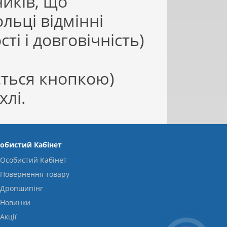
ників, що
ьці відмінні
і і довговічність)
ється кнопкою)
хлі.
обистий Кабінет
Особистий Кабінет
Повернення товару
Дропшипінг
Новинки
Акції