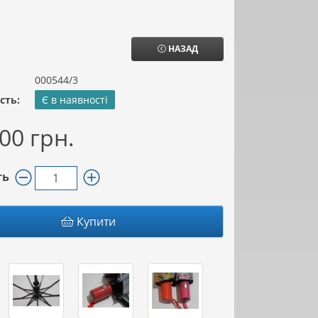
НАЗАД
000544/3
сть:
Є в наявності
00 грн.
ть
Купити