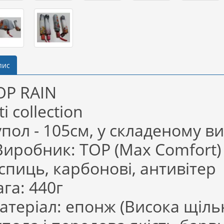
пис
OP RAIN
ti collection
упол - 105см, у складеному ви
иробник: TOP (Max Comfort)
 спиць, карбонові, антивітер
ага: 440г
атеріал: епонж (Висока щіль