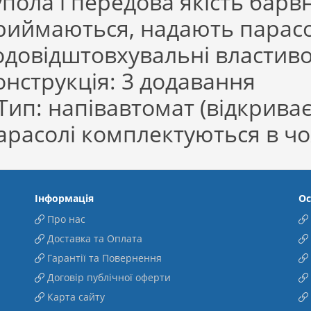
упола і передова якість барв
риймаються, надають парасол
одовідштовхувальні властивост
онструкція: 3 додавання
ип: напівавтомат (відкрива
арасолі комплектуються в чо
Інформація
Ос
Про нас
Доставка та Оплата
Гарантії та Повернення
Договір публічної оферти
Карта сайту