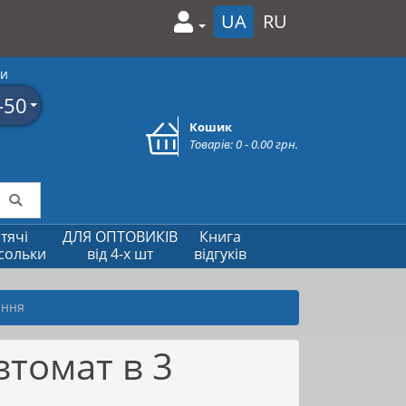
UA
RU
ми
-50
Кошик
Товарів: 0 - 0.00 грн.
тячі
ДЛЯ ОПТОВИКІВ
Книга
сольки
від 4-х шт
відгуків
ання
втомат в 3