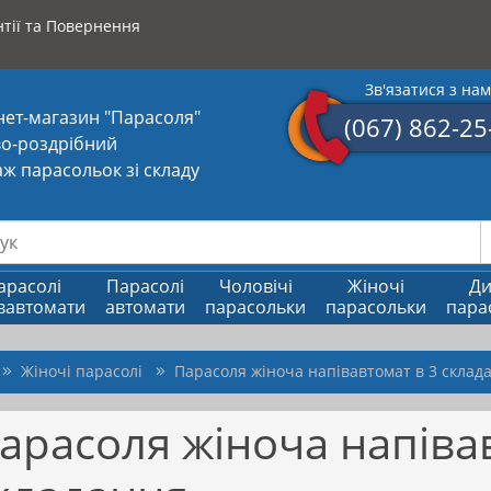
тії та Повернення
Зв'язатися з на
нет-магазин "Парасоля"
(067) 862-25
о-роздрібний
ж парасольок зі складу
арасолі
Парасолі
Чоловічі
Жіночі
Ди
вавтомати
автомати
парасольки
парасольки
пара
Жіночі парасолі
Парасоля жіноча напівавтомат в 3 склад
арасоля жіноча напіва