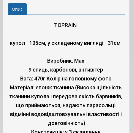
Опис
TOPRAIN
купол - 105см, у складеному вигляді - 31см
Виробник: Max
9 спиць, карбонові, антивітер
Вага: 470г
Колір на головному фото
Матеріал: епонж тканина (Висока щільність 
тканини купола і передова якість барвників, 
що приймаються, надають парасольці 
відмінні водовідштовхувальні властивості і 
довговічність)
Конструкція: у 3 складання