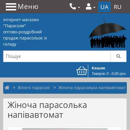
Меню
UA
RU
Інтернет-магазин
"Парасоля"
оптово-роздрібний
продаж парасольок зі
складу
Кошик
Товарів: 0 - 0.00 грн.
Жіночі парасолі
Жіноча парасолька напівавтомат
Жіноча парасолька
напівавтомат