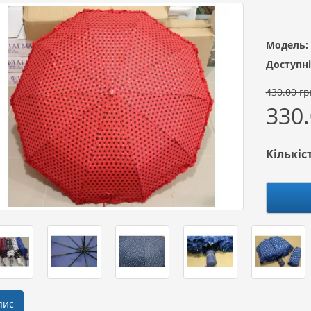
Модель:
Доступні
430.00 гр
330.
Кількіс
пис