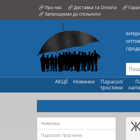
Про нас
Доставка та Оплата
Гаран
Запрошуємо до спільноти
Інтер
оптов
прода
АКЦІЇ
Новинки
Парасолі
П
тростини
напі
Ж
Новинки
Парасолі тростини