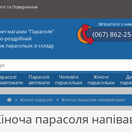
тії та Повернення
Зв'язатися з на
нет-магазин "Парасоля"
(067) 862-25
о-роздрібний
ж парасольок зі складу
арасолі
Парасолі
Чоловічі
Жіночі
Ди
вавтомати
автомати
парасольки
парасольки
пара
Жіночі парасолі
Жіноча парасоля напівавтомат
іноча парасоля напіва