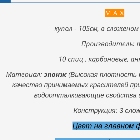
M A X
купол - 105см, в сложеном 
Производитель: 
10 спиц , карбоновые, а
Материал:
эпонж
(
Высокая плотность т
качество принимаемых красителей п
водоотталкивающие свойства и
Конструкция: 3 сло
Цвет на главном 