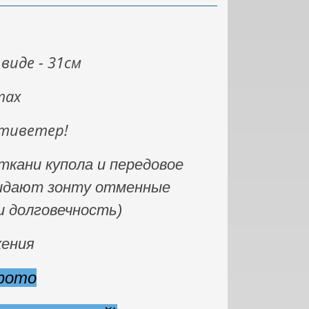
виде - 31см
max
нтиветер!
кани купола и передовое
ридают зонту отменные
 долговечность)
жения
фото