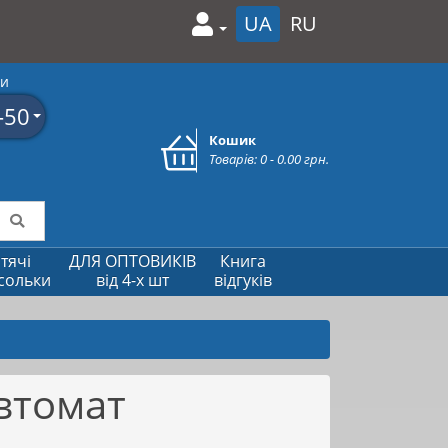
UA
RU
ми
-50
Кошик
Товарів: 0 - 0.00 грн.
тячі
ДЛЯ ОПТОВИКІВ
Книга
сольки
від 4-х шт
відгуків
втомат