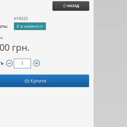
НАЗАД
п19222
сть:
Є в наявності
н.
00 грн.
ть
Купити