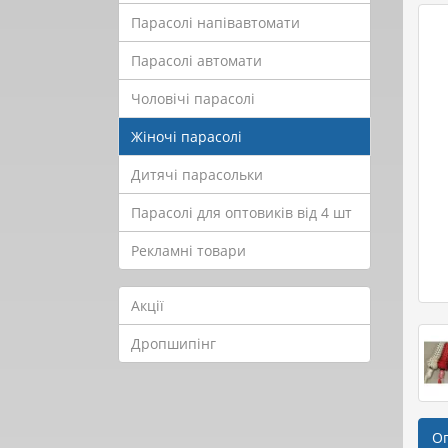
Парасолі напівавтомати
Парасолі автомати
Чоловічі парасолі
Жіночі парасолі
Дитячі парасольки
Парасолі для оптовиків від 4 шт
Рекламні товари
Акції
Дропшипінг
О