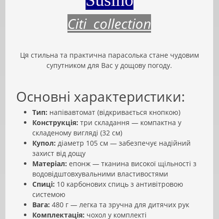
Susino
Citi collection
Ця стильна та практична парасолька стане чудовим
супутником для Вас у дощову погоду.
Основні характеристики:
Тип:
напівавтомат (відкривається кнопкою)
Конструкція:
три складання — компактна у
складеному вигляді (32 см)
Купол:
діаметр 105 см — забезпечує надійний
захист від дощу
Матеріал:
епонж — тканина високої щільності з
водовідштовхувальними властивостями
Спиці:
10 карбонових спиць з антивітровою
системою
Вага:
480 г — легка та зручна для дитячих рук
Комплектація:
чохол у комплекті