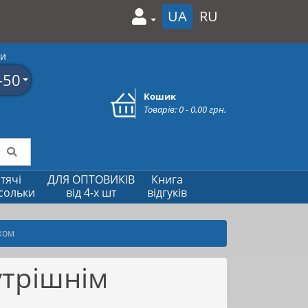
UA
RU
ми
-50
Кошик
Товарів: 0 - 0.00 грн.
тячі
ДЛЯ ОПТОВИКІВ
Книга
сольки
від 4-х шт
відгуків
ком
утрішнім