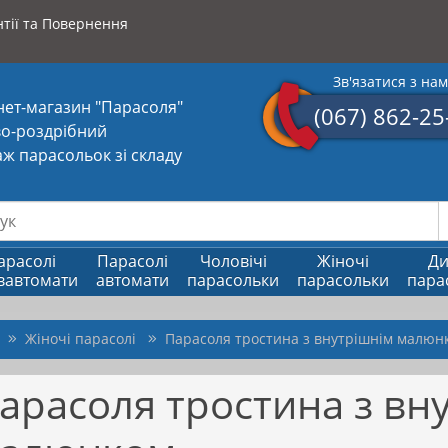
тії та Повернення
Зв'язатися з на
нет-магазин "Парасоля"
(067) 862-25
о-роздрібний
ж парасольок зі складу
арасолі
Парасолі
Чоловічі
Жіночі
Ди
вавтомати
автомати
парасольки
парасольки
пара
Жіночі парасолі
Парасоля тростина з внутрішнім малюн
арасоля тростина з вн