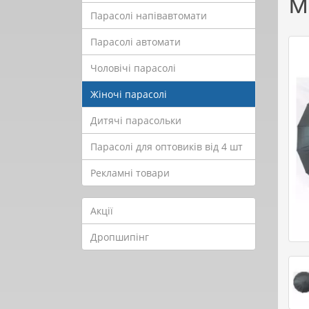
м
Парасолі напівавтомати
Парасолі автомати
Чоловічі парасолі
Жіночі парасолі
Дитячі парасольки
Парасолі для оптовиків від 4 шт
Рекламні товари
Акції
Дропшипінг