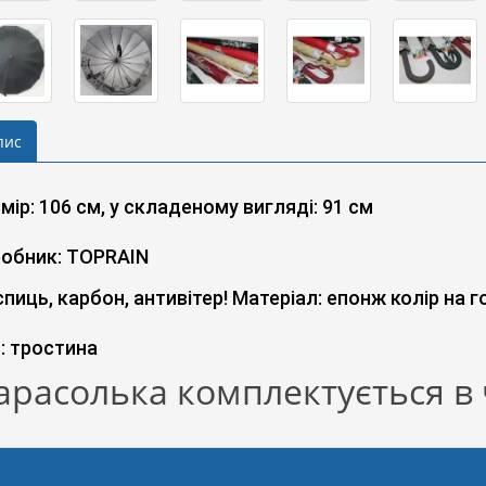
пис
мір: 106 см, у складеному вигляді: 91 см
обник: TOPRAIN
спиць, карбон, антивітер!
Матеріал: епонж
колір на 
: тростина
арасолька комплектується в 