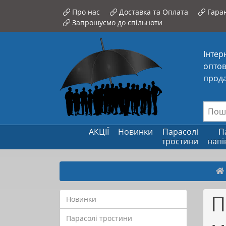
Про нас
Доставка та Оплата
Гаран
Запрошуємо до спільноти
Інтер
оптов
прода
АКЦІЇ
Новинки
Парасолі
П
тростини
напі
П
Новинки
Парасолі тростини