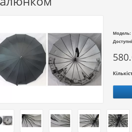
алюнком
Модель:
Доступні
580.
Кількіс