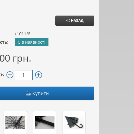
НАЗАД
т1011/6
сть:
Є в наявності
00 грн.
ть
Купити