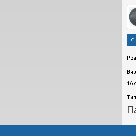
О
Роз
Вир
16 
Тип
П