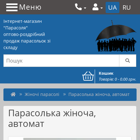
Меню
UA
RU
Інтернет-магазин
"Парасоля"
оптово-роздрібний
продаж парасольок зі
складу
Кошик
Товарів: 0 - 0.00 грн.
Жіночі парасолі
Парасолька жіноча, автомат
Парасолька жіноча,
автомат