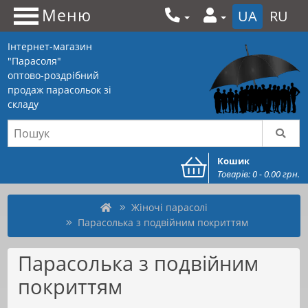
Меню
UA
RU
Інтернет-магазин
"Парасоля"
оптово-роздрібний
продаж парасольок зі
складу
Кошик
Товарів: 0 - 0.00 грн.
Жіночі парасолі
Парасолька з подвійним покриттям
Парасолька з подвійним
покриттям