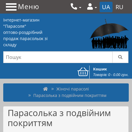
Меню
UA
RU
Інтернет-магазин
"Парасоля"
оптово-роздрібний
продаж парасольок зі
складу
Кошик
Товарів: 0 - 0.00 грн.
Жіночі парасолі
Парасолька з подвійним покриттям
Парасолька з подвійним
покриттям