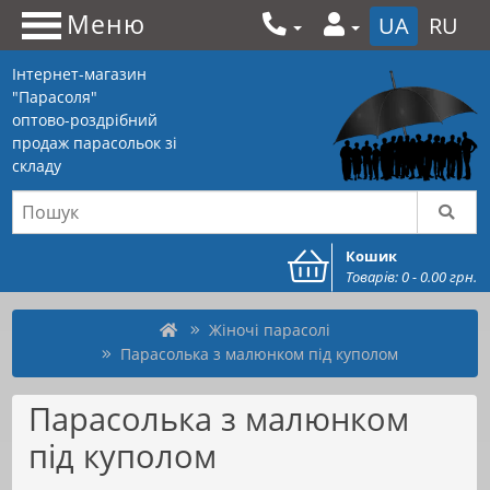
Меню
UA
RU
Інтернет-магазин
"Парасоля"
оптово-роздрібний
продаж парасольок зі
складу
Кошик
Товарів: 0 - 0.00 грн.
Жіночі парасолі
Парасолька з малюнком під куполом
Парасолька з малюнком
під куполом