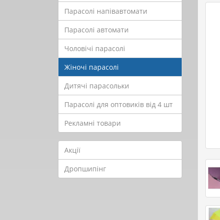
Парасолі напівавтомати
Парасолі автомати
Чоловічі парасолі
Жіночі парасолі
Дитячі парасольки
Парасолі для оптовиків від 4 шт
Рекламні товари
Акції
Дропшипінг