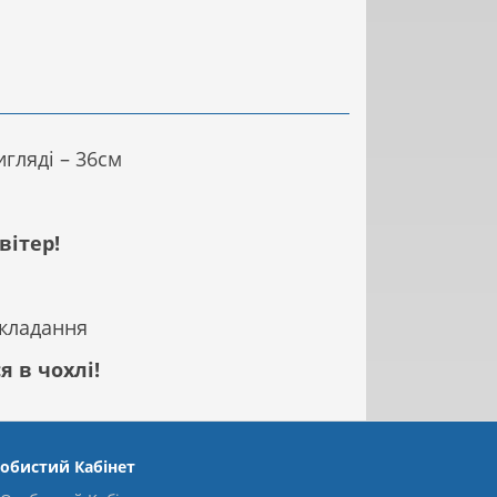
игляді – 36см
вітер!
складання
 в чохлі!
обистий Кабінет