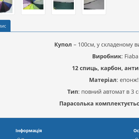
пис
Купол 
– 100см, у складеному в
Виробник
: Fiaba
12 спиць, карбон, анти
Матеріал
: епонж!
Тип
: повний автомат в 3 
Парасолька комплектується
Інформація
Ос