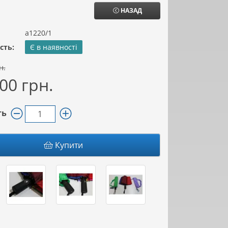
НАЗАД
а1220/1
сть:
Є в наявності
н.
00 грн.
ть
Купити