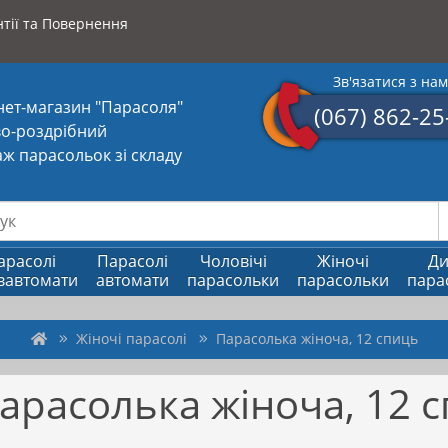
тії та Повернення
Зв'язатися з на
нет-магазин "Парасоля"
(067) 862-25
о-роздрібний
ж парасольок зі складу
арасолі
Парасолі
Чоловічі
Жіночі
Ди
вавтомати
автомати
парасольки
парасольки
пара
Жіночі парасолі
Парасолька жіноча, 12 спиць
арасолька жіноча, 12 