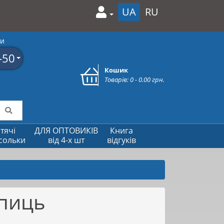
UA
RU
ми
-50
Кошик
Товарів: 0 - 0.00 грн.
тячі
ДЛЯ ОПТОВИКІВ
Книга
сольки
від 4-х шт
відгуків
спиць