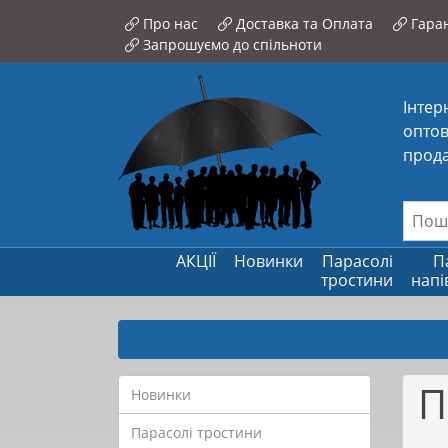
Про нас
Доставка та Оплата
Гаран
Запрошуємо до спільноти
Інтер
оптов
прода
АКЦІЇ
Новинки
Парасолі
П
тростини
напі
П
Новинки
Парасолі тростини