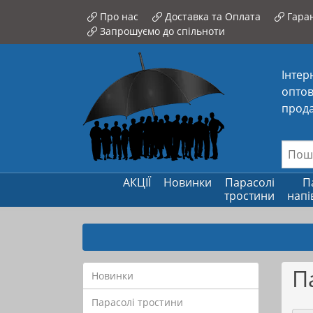
Про нас
Доставка та Оплата
Гаран
Запрошуємо до спільноти
Інтер
оптов
прода
АКЦІЇ
Новинки
Парасолі
П
тростини
напі
П
Новинки
Парасолі тростини