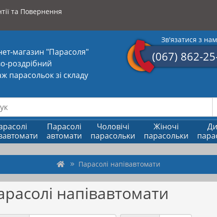
тії та Повернення
Зв'язатися з на
нет-магазин "Парасоля"
(067) 862-25
о-роздрібний
ж парасольок зі складу
арасолі
Парасолі
Чоловічі
Жіночі
Ди
вавтомати
автомати
парасольки
парасольки
пара
Парасолі напівавтомати
арасолі напівавтомати