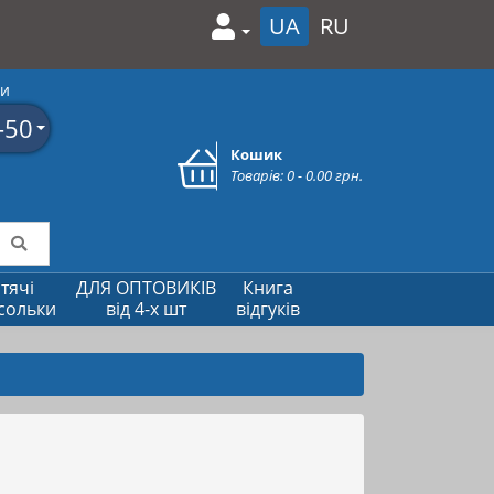
UA
RU
ми
-50
Кошик
Товарів: 0 - 0.00 грн.
тячі
ДЛЯ ОПТОВИКІВ
Книга
сольки
від 4-х шт
відгуків