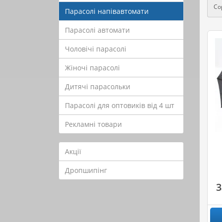
Со
Парасолі напівавтомати
Парасолі автомати
Чоловічі парасолі
Жіночі парасолі
Дитячі парасольки
Парасолі для оптовиків від 4 шт
Рекламні товари
Акції
Дропшипінг
3