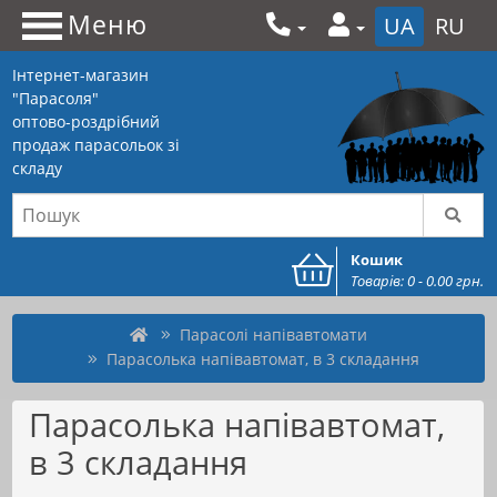
Меню
UA
RU
Інтернет-магазин
"Парасоля"
оптово-роздрібний
продаж парасольок зі
складу
Кошик
Товарів: 0 - 0.00 грн.
Парасолі напівавтомати
Парасолька напівавтомат, в 3 складання
Парасолька напівавтомат,
в 3 складання