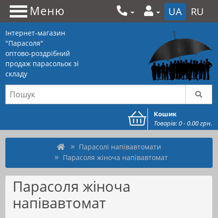
Меню
UA
RU
Інтернет-магазин
"Парасоля"
оптово-роздрібний
продаж парасольок зі
складу
Кошик
Товарів: 0 - 0.00 грн.
Парасолі напівавтомати
Парасоля жіноча напівавтомат
Парасоля жіноча
напівавтомат