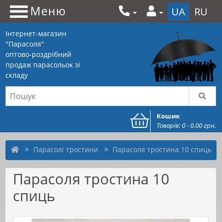
Меню
UA
RU
Інтернет-магазин
"Парасоля"
оптово-роздрібний
продаж парасольок зі
складу
Кошик
Товарів: 0 - 0.00 грн.
Парасолі тростини
Парасоля тростина 10 спиць
Парасоля тростина 10
спиць