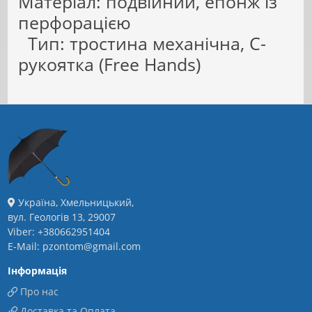
Матеріал: подвійний, епонж із
перфорацією
Тип: тростина механічна, С-
рукоятка (Free Hands)
Україна, Хмельницький,
вул. Геологів 13, 29007
Viber: +380662951404
E-Mail: pzontom@gmail.com
Інформація
Про нас
Доставка та Оплата