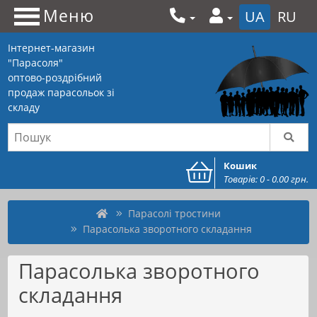
Меню
UA
RU
Інтернет-магазин
"Парасоля"
оптово-роздрібний
продаж парасольок зі
складу
Кошик
Товарів: 0 - 0.00 грн.
Парасолі тростини
Парасолька зворотного складання
Парасолька зворотного
складання