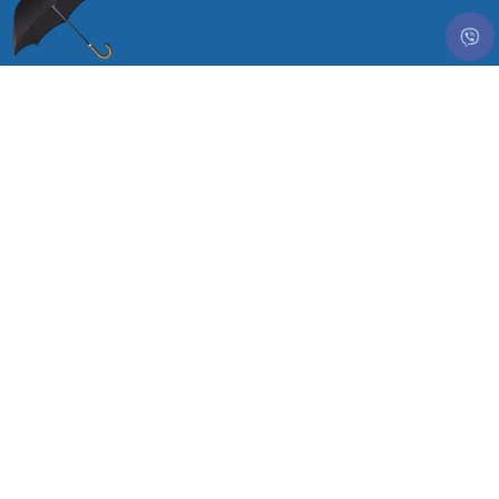
Україна, Хмельницький,
вул. Геологів 13, 29007
Viber: +380662951404
E-Mail: pzontom@gmail.com
Інформація
Про нас
Доставка та Оплата
Гарантії та Повернення
Договір публічної оферти
Карта сайту
Контакти
Особистий Кабінет
Особистий Кабінет
Повернення товару