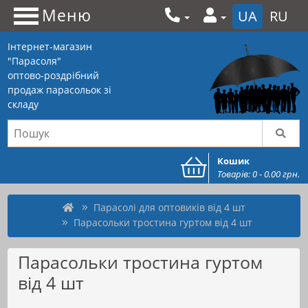
Меню
UA
RU
Інтернет-магазин
"Парасоля"
оптово-роздрібний
продаж парасольок зі
складу
Кошик
Товарів: 0 - 0.00 грн.
Парасолі для оптовиків від 4 шт
Парасольки тростина гуртом від 4 шт
Парасольки тростина гуртом
від 4 шт