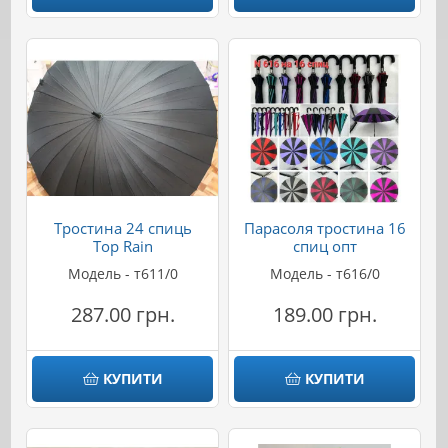
Тростина 24 спиць
Парасоля тростина 16
Top Rain
спиц опт
Модель - т611/0
Модель - т616/0
287.00 грн.
189.00 грн.
КУПИТИ
КУПИТИ