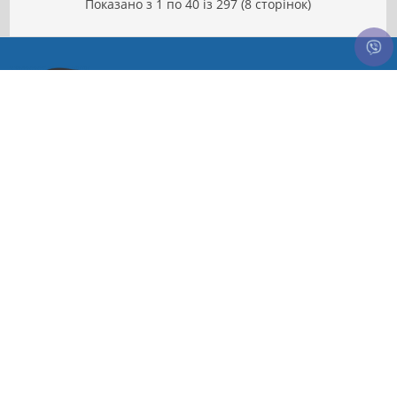
Показано з 1 по 40 із 297 (8 сторінок)
Україна, Хмельницький,
вул. Геологів 13, 29007
Viber: +380662951404
E-Mail: pzontom@gmail.com
Інформація
Про нас
Доставка та Оплата
Гарантії та Повернення
Договір публічної оферти
Карта сайту