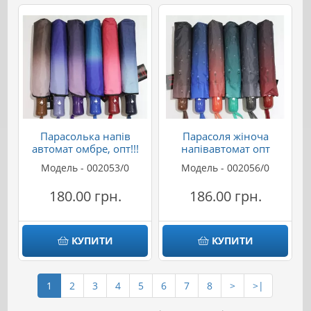
Парасолька напів
Парасоля жіноча
автомат омбре, опт!!!
напівавтомат опт
Модель - 002053/0
Модель - 002056/0
180.00 грн.
186.00 грн.
КУПИТИ
КУПИТИ
1
2
3
4
5
6
7
8
>
>|