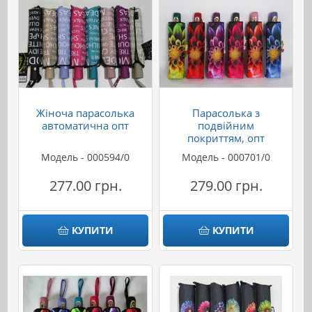
Жіноча парасолька
Парасолька з
автоматична опт
подвійним
покриттям, опт
Модель - 000594/0
Модель - 000701/0
277.00 грн.
279.00 грн.
КУПИТИ
КУПИТИ