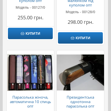
куполом опт
малюнком під
куполом опт
Модель - 00127/0
Модель - 00128/0
255.00 грн.
298.00 грн.
КУПИТИ
КУПИТИ
Парасолька жіноча,
Президентська
автоматична 10 спиць
однотонна
опт
парасолька опт