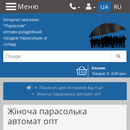
Меню
UA
RU
Інтернет-магазин
"Парасоля"
оптово-роздрібний
продаж парасольок зі
складу
Кошик
Товарів: 0 - 0.00 грн.
Парасолі для оптовиків від 4 шт
Жіноча парасолька автомат опт
Жіноча парасолька
автомат опт