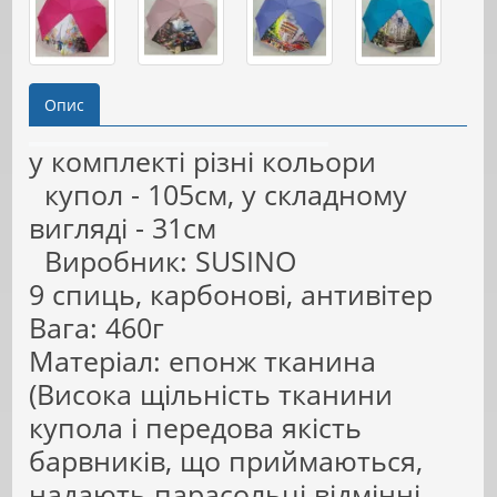
Опис
у комплекті різні кольори
купол - 105см, у складному
вигляді - 31см
Виробник: SUSINO
9 спиць, карбонові, антивітер
Вага: 460г
Матеріал: епонж тканина
(Висока щільність тканини
купола і передова якість
барвників, що приймаються,
надають парасольці відмінні