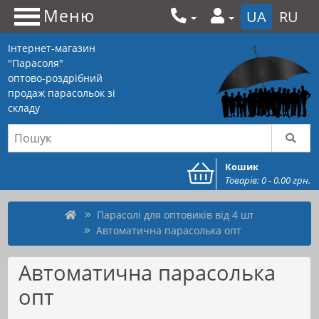
Меню
UA
RU
Інтернет-магазин
"Парасоля"
оптово-роздрібний
продаж парасольок зі
складу
Кошик
Товарів: 0 - 0.00 грн.
Парасолі для оптовиків від 4 шт
Автоматична парасолька опт
Автоматична парасолька
опт