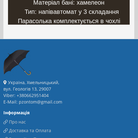
Матеріал бані: хамелеон
Тип: напівавтомат у 3 складання
Парасолька комплектується в чохлі
Україна, Хмельницький,
вул. Геологів 13, 29007
Viber: +380662951404
E-Mail: pzontom@gmail.com
Інформація
Про нас
Доставка та Оплата