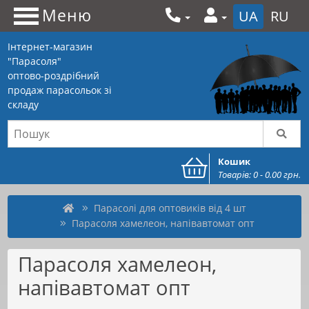
Меню
UA
RU
Інтернет-магазин
"Парасоля"
оптово-роздрібний
продаж парасольок зі
складу
Кошик
Товарів: 0 - 0.00 грн.
Парасолі для оптовиків від 4 шт
Парасоля хамелеон, напівавтомат опт
Парасоля хамелеон,
напівавтомат опт