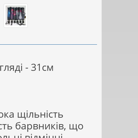
ляді - 31см
ока щільність
сть барвників, що
ьці відмінні