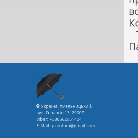
в
К
Т
П
Україна, Хмельницький,
вул. Геологів 13, 29007
Viber: +380662951404
E-Mail: pzontom@gmail.com