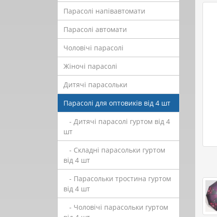
Парасолі напівавтомати
Парасолі автомати
Чоловічі парасолі
Жіночі парасолі
Дитячі парасольки
Парасолі для оптовиків від 4 шт
- Дитячі парасолі гуртом від 4
шт
- Складні парасольки гуртом
від 4 шт
- Парасольки тростина гуртом
від 4 шт
- Чоловічі парасольки гуртом