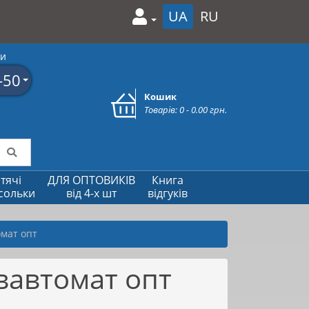
UA
RU
ми
-50
Кошик
Товарів: 0 - 0.00 грн.
тячі
ДЛЯ ОПТОВИКІВ
Книга
сольки
від 4-х шт
відгуків
мат опт
вавтомат опт