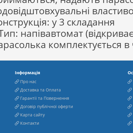
одовідштовхувальні властивост
онструкція: у 3 складання
ип: напівавтомат (відкрива
арасолька комплектується в 
Інформація
Ос
Про нас
Доставка та Оплата
Гарантії та Повернення
Договір публічної оферти
Карта сайту
Контакти