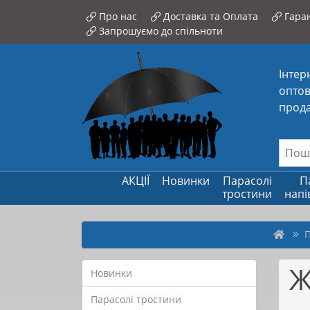
Про нас
Доставка та Оплата
Гаран
Запрошуємо до спільноти
Інтер
оптов
прода
АКЦІЇ
Новинки
Парасолі
П
тростини
напі
П
Ж
Новинки
Парасолі тростини