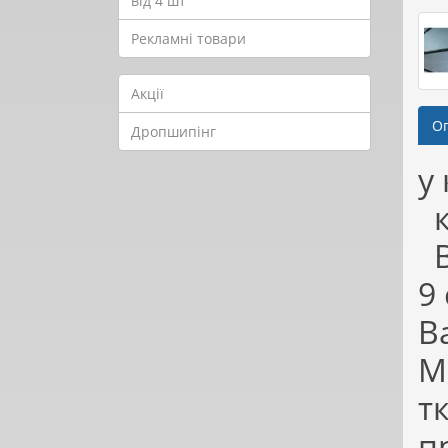
від 4 шт
Рекламні товари
Акції
О
Дропшипінг
у
к
В
9
В
М
т
п