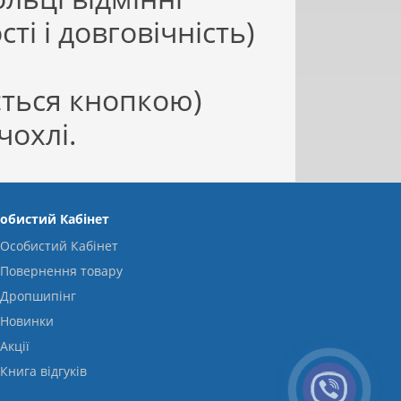
і і довговічність)
ється кнопкою)
чохлі.
обистий Кабінет
Особистий Кабінет
Повернення товару
Дропшипінг
Новинки
Акції
Книга відгуків