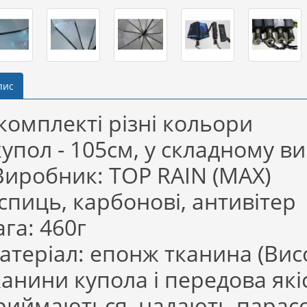
пис
 комплекті різні кольори
упол - 105см, у складному виг
иробник: TOP RAIN (MAX)
 спиць, карбонові, антивітер
ага: 460г
атеріал: епонж тканина (Вис
канини купола і передова які
риймаються, надають парасол