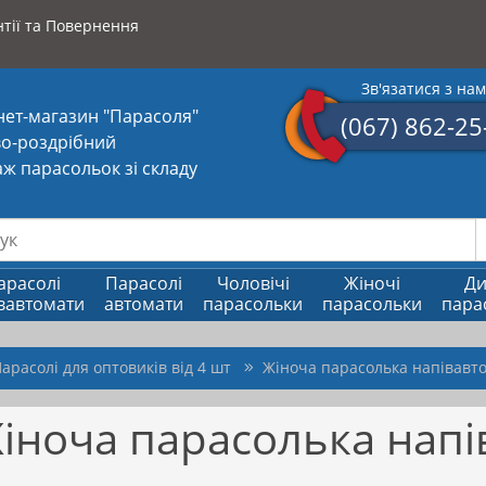
тії та Повернення
Зв'язатися з на
нет-магазин "Парасоля"
(067) 862-25
о-роздрібний
ж парасольок зі складу
арасолі
Парасолі
Чоловічі
Жіночі
Ди
вавтомати
автомати
парасольки
парасольки
пара
арасолі для оптовиків від 4 шт
Жіноча парасолька напівавто
іноча парасолька напі