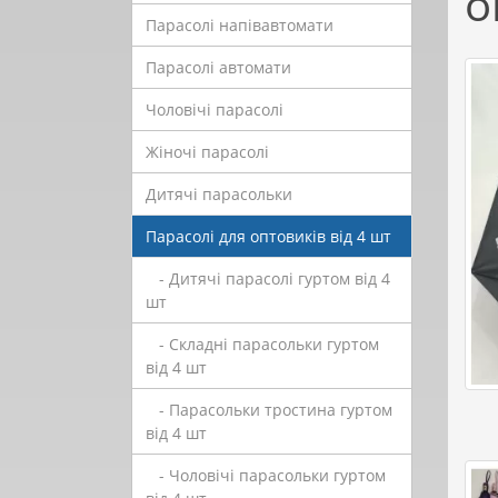
о
Парасолі напівавтомати
Парасолі автомати
Чоловічі парасолі
Жіночі парасолі
Дитячі парасольки
Парасолі для оптовиків від 4 шт
- Дитячі парасолі гуртом від 4
шт
- Складні парасольки гуртом
від 4 шт
- Парасольки тростина гуртом
від 4 шт
- Чоловічі парасольки гуртом