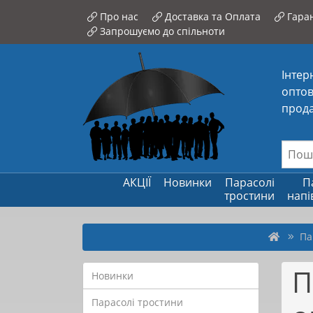
Про нас
Доставка та Оплата
Гаран
Запрошуємо до спільноти
Інтер
оптов
прода
АКЦІЇ
Новинки
Парасолі
П
тростини
напі
Па
П
Новинки
Парасолі тростини