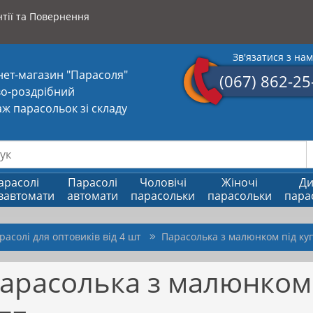
тії та Повернення
Зв'язатися з на
нет-магазин "Парасоля"
(067) 862-25
о-роздрібний
ж парасольок зі складу
арасолі
Парасолі
Чоловічі
Жіночі
Ди
вавтомати
автомати
парасольки
парасольки
пара
расолі для оптовиків від 4 шт
Парасолька з малюнком під ку
арасолька з малюнком