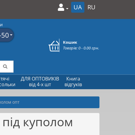
UA
RU
ми
-50
Кошик
Товарів: 0 - 0.00 грн.
тячі
ДЛЯ ОПТОВИКІВ
Книга
сольки
від 4-х шт
відгуків
полом опт
 під куполом