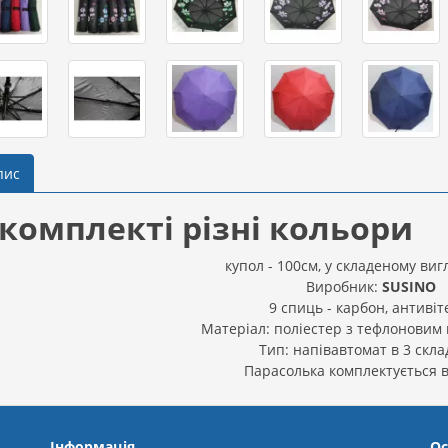
пис
 комплекті різні кольори
купол - 100см, у складеному вигл
Виробник:
SUSINO
9 спиць - карбон, антивіт
Матеріал: поліестер з тефлоновим
Тип: напівавтомат в 3 скла
Парасолька комплектується в
Інформація
Ос