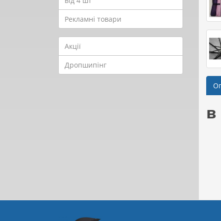
від 4 шт
Рекламні товари
Акції
Дропшипінг
О
в