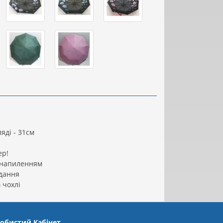
яді - 31см
ер!
 напиленням
дання
 чохлі
обистий Кабінет